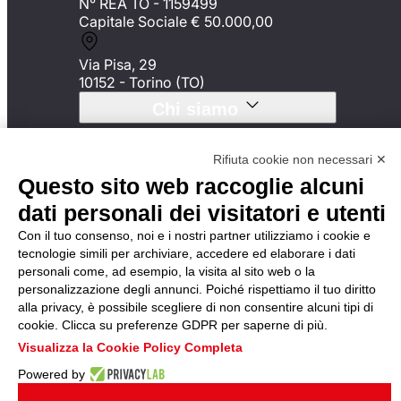
N° REA TO - 1159499
Capitale Sociale € 50.000,00
Via Pisa, 29
10152 - Torino (TO)
Chi siamo
Synergie Outsourcing
Rifiuta cookie non necessari ✕
Mission
Questo sito web raccoglie alcuni
Certificazioni
Etica e Trasparenza
dati personali dei visitatori e utenti
Con il tuo consenso, noi e i nostri partner utilizziamo i cookie e
Le nostre soluzioni
tecnologie simili per archiviare, accedere ed elaborare i dati
personali come, ad esempio, la visita al sito web o la
Logistica & Handling
personalizzazione degli annunci. Poiché rispettiamo il tuo diritto
Facility Management &
alla privacy, è possibile scegliere di non consentire alcuni tipi di
Cleaning
cookie. Clicca su preferenze GDPR per saperne di più.
Marketing & Events
Office & BPO
Visualizza la Cookie Policy Completa
Powered by