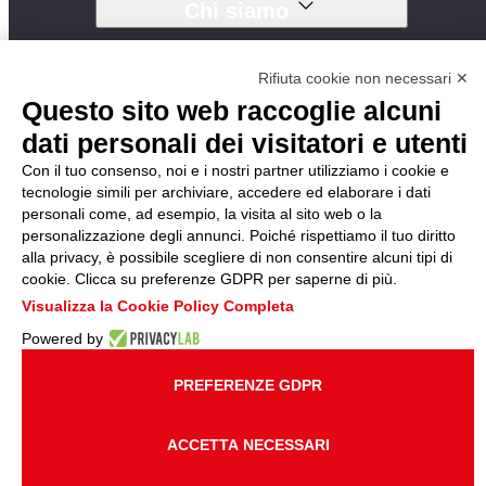
Chi siamo
Synergie Outsourcing
Mission
Rifiuta cookie non necessari ✕
Certificazioni
Questo sito web raccoglie alcuni
Etica e Trasparenza
dati personali dei visitatori e utenti
Le nostre soluzioni
Con il tuo consenso, noi e i nostri partner utilizziamo i cookie e
tecnologie simili per archiviare, accedere ed elaborare i dati
personali come, ad esempio, la visita al sito web o la
Logistica & Handling
personalizzazione degli annunci. Poiché rispettiamo il tuo diritto
Facility Management &
Cleaning
alla privacy, è possibile scegliere di non consentire alcuni tipi di
Marketing & Events
cookie. Clicca su preferenze GDPR per saperne di più.
Office & BPO
Visualizza la Cookie Policy Completa
Powered by
PREFERENZE GDPR
Privacy
Cookie Policy
Modifica preferenze cookie
ACCETTA NECESSARI