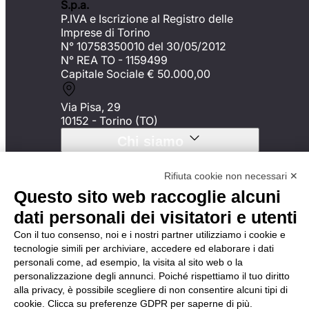
S.p.a.
P.IVA e Iscrizione al Registro delle
Imprese di Torino
N° 10758350010 del 30/05/2012
N° REA TO - 1159499
Capitale Sociale € 50.000,00
Via Pisa, 29
10152 - Torino (TO)
Chi siamo
Synergie Outsourcing
Rifiuta cookie non necessari ✕
Mission
Questo sito web raccoglie alcuni
Certificazioni
Etica e Trasparenza
dati personali dei visitatori e utenti
Con il tuo consenso, noi e i nostri partner utilizziamo i cookie e
Le nostre soluzioni
tecnologie simili per archiviare, accedere ed elaborare i dati
personali come, ad esempio, la visita al sito web o la
Logistica & Handling
personalizzazione degli annunci. Poiché rispettiamo il tuo diritto
Facility Management &
alla privacy, è possibile scegliere di non consentire alcuni tipi di
Cleaning
cookie. Clicca su preferenze GDPR per saperne di più.