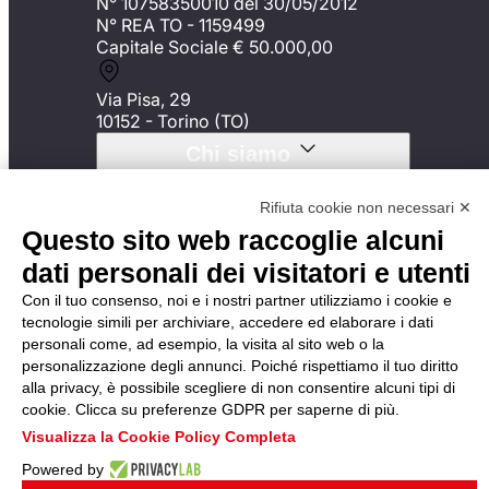
N° 10758350010 del 30/05/2012
N° REA TO - 1159499
Capitale Sociale € 50.000,00
Via Pisa, 29
10152 - Torino (TO)
Chi siamo
Synergie Outsourcing
Rifiuta cookie non necessari ✕
Mission
Questo sito web raccoglie alcuni
Certificazioni
Etica e Trasparenza
dati personali dei visitatori e utenti
Con il tuo consenso, noi e i nostri partner utilizziamo i cookie e
Le nostre soluzioni
tecnologie simili per archiviare, accedere ed elaborare i dati
personali come, ad esempio, la visita al sito web o la
Logistica & Handling
personalizzazione degli annunci. Poiché rispettiamo il tuo diritto
Facility Management &
alla privacy, è possibile scegliere di non consentire alcuni tipi di
Cleaning
cookie. Clicca su preferenze GDPR per saperne di più.
Marketing & Events
Visualizza la Cookie Policy Completa
Office & BPO
Powered by